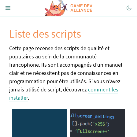
Liste des scripts
Discord
Facebook
Cette page recense des scripts de qualité et
Twitter
populaires au sein de la communauté
francophone. Ils sont accompagnés d’un manuel
Youtube
clair et ne nécessitent pas de connaissances en
itch.io
programmation pour être utilisés. Si vous n’avez
FaireDesJeux.fr
jamais utilisé de script, découvrez
comment les
installer
.
« Portail de RPG Maker
Découvrir
Télécharger RPG Maker
Historique de la série