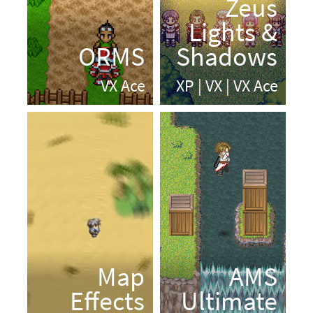
Trucs et astuces
Travailler en équipe
Téléportation réaliste
Passer sur et sous un pont
Changer le splash screen
Scripts
Installer un script
Liste des scripts
Appels de script
L'univers du making
Culture making
Communautés