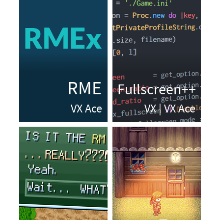
Comparatif des versions
RPG Maker Starter Pack
Vue d'ensemble
Le mapping
Les évènements
Interrupteurs et variables
Documentation
Questions fréquentes
Caractéristiques et formules
Format des ressources
Exporter son jeu
Problèmes fréquents