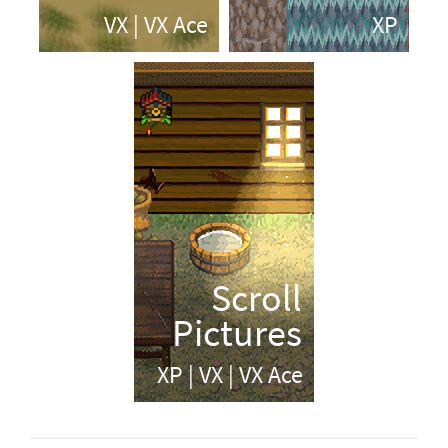
Les makers
Jeux RPG Maker
Jams et concours
A propos du wiki
Contribuer
Informations légales
Code source