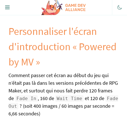
Personnaliser l'écran
Discord
Facebook
d'introduction « Powered
Twitter
by MV »
Youtube
itch.io
Comment passer cet écran au début du jeu qui
FaireDesJeux.fr
n’était pas là dans les versions précédentes de RPG
Maker, et surtout qui nous fait perdre 120 frames
« Portail de RPG Maker
de
, 160 de
et 120 de
Fade In
Wait Time
Fade
Découvrir
? (soit 400 images / 60 images par seconde =
Out
6,66 secondes)
Télécharger RPG Maker
Historique de la série