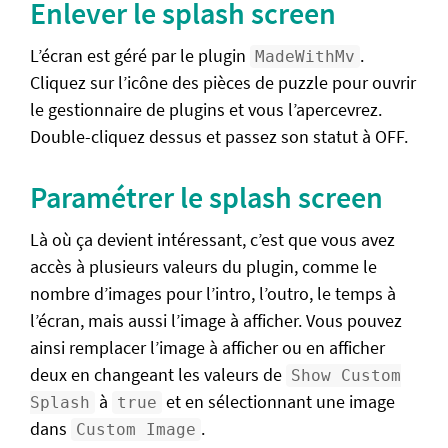
Enlever le splash screen
Comparatif des versions
L’écran est géré par le plugin
.
MadeWithMv
RPG Maker Starter Pack
Cliquez sur l’icône des pièces de puzzle pour ouvrir
le gestionnaire de plugins et vous l’apercevrez.
Vue d'ensemble
Double-cliquez dessus et passez son statut à OFF.
Le mapping
Les évènements
Paramétrer le splash screen
Interrupteurs et variables
Là où ça devient intéressant, c’est que vous avez
Documentation
accès à plusieurs valeurs du plugin, comme le
nombre d’images pour l’intro, l’outro, le temps à
Questions fréquentes
l’écran, mais aussi l’image à afficher. Vous pouvez
Caractéristiques et formules
ainsi remplacer l’image à afficher ou en afficher
Format des ressources
deux en changeant les valeurs de
Show Custom
à
et en sélectionnant une image
Splash
true
Exporter son jeu
dans
.
Custom Image
Problèmes fréquents