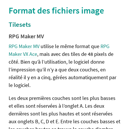
Format des fichiers image
Les makers
Jeux RPG Maker
Tilesets
Jams et concours
RPG Maker MV
A propos du wiki
RPG Maker MV
utilise le même format que
RPG
Contribuer
Maker VX Ace
, mais avec des tiles de 48 pixels de
côté. Bien qu’à l’utilisation, le logiciel donne
Informations légales
l’impression qu’il n’y a que deux couches, en
Code source
réalité il y en a cinq, gérées automatiquement par
le logiciel.
Les deux premières couches sont les plus basses
et elles sont réservées à l’onglet A. Les deux
dernières sont les plus hautes et sont réservées
aux onglets B, C, D et E. Entre les couches basses et