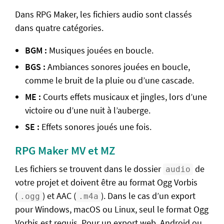
Dans RPG Maker, les fichiers audio sont classés
Comparatif des versions
dans quatre catégories.
RPG Maker Starter Pack
BGM :
Musiques jouées en boucle.
Vue d'ensemble
BGS :
Ambiances sonores jouées en boucle,
Le mapping
comme le bruit de la pluie ou d’une cascade.
Les évènements
ME :
Courts effets musicaux et jingles, lors d’une
Interrupteurs et variables
victoire ou d’une nuit à l’auberge.
SE :
Effets sonores joués une fois.
Documentation
Questions fréquentes
RPG Maker MV et MZ
Caractéristiques et formules
Les fichiers se trouvent dans le dossier
de
audio
votre projet et doivent être au format Ogg Vorbis
Format des ressources
(
) et AAC (
). Dans le cas d’un export
.ogg
.m4a
Exporter son jeu
pour Windows, macOS ou Linux, seul le format Ogg
Problèmes fréquents
Vorbis est requis. Pour un export web, Android ou