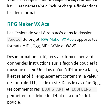
iOS, il est nécessaire d’inclure chaque fichier dans
Trucs et astuces
les deux formats.
Travailler en équipe
RPG Maker VX Ace
Téléportation réaliste
Les fichiers doivent être placés dans le dossier
Passer sur et sous un pont
du projet.
RPG Maker VX Ace
supporte les
Audio
Changer le splash screen
formats MIDI, Ogg, MP3, WMA et WAVE.
Scripts
Des informations intégrées aux fichiers peuvent
Installer un script
donner des instructions sur la façon de boucler la
musique en jeu. Une fois qu’un MIDI arrive à la fin,
Liste des scripts
il est relancé à l’emplacement contenant la valeur
Appels de script
de contrôle 111, si elle existe. Dans le cas d’un Ogg,
les commentaires
et
LOOPSTART
LOOPLENGTH
L'univers du making
permettent de définir le début et la durée de la
Culture making
boucle.
Communautés