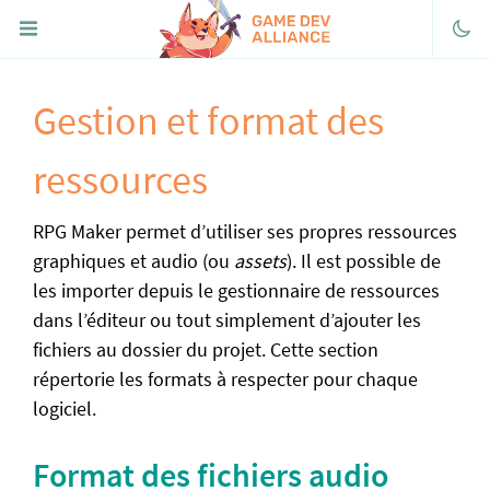
Gestion et format des
Discord
Facebook
ressources
Twitter
RPG Maker permet d’utiliser ses propres ressources
Youtube
graphiques et audio (ou
assets
). Il est possible de
itch.io
les importer depuis le gestionnaire de ressources
FaireDesJeux.fr
dans l’éditeur ou tout simplement d’ajouter les
fichiers au dossier du projet. Cette section
« Portail de RPG Maker
répertorie les formats à respecter pour chaque
Découvrir
logiciel.
Télécharger RPG Maker
Format des fichiers audio
Historique de la série