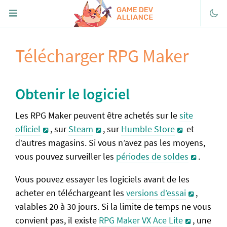
Télécharger RPG Maker
Discord
Facebook
Twitter
Obtenir le logiciel
Youtube
Les RPG Maker peuvent être achetés sur le
site
itch.io
officiel
, sur
Steam
, sur
Humble Store
et
d’autres magasins. Si vous n’avez pas les moyens,
FaireDesJeux.fr
vous pouvez surveiller les
périodes de soldes
.
« Portail de RPG Maker
Vous pouvez essayer les logiciels avant de les
Découvrir
acheter en téléchargeant les
versions d’essai
,
Télécharger RPG Maker
valables 20 à 30 jours. Si la limite de temps ne vous
convient pas, il existe
RPG Maker VX Ace Lite
, une
Historique de la série