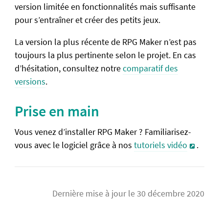
version limitée en fonctionnalités mais suffisante
Comparatif des versions
pour s’entraîner et créer des petits jeux.
RPG Maker Starter Pack
La version la plus récente de RPG Maker n’est pas
toujours la plus pertinente selon le projet. En cas
Vue d'ensemble
d’hésitation, consultez notre
comparatif des
Le mapping
versions
.
Les évènements
Interrupteurs et variables
Prise en main
Documentation
Vous venez d’installer RPG Maker ? Familiarisez-
vous avec le logiciel grâce à nos
tutoriels vidéo
.
Questions fréquentes
Caractéristiques et formules
Format des ressources
Dernière mise à jour le 30 décembre 2020
Exporter son jeu
Problèmes fréquents