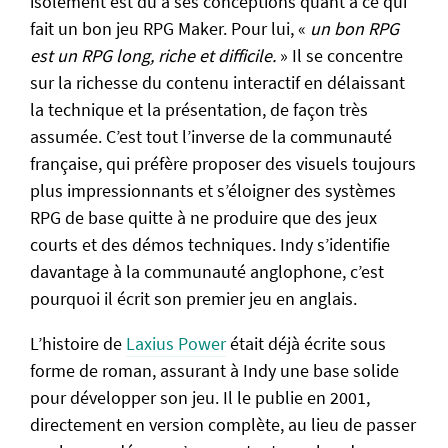
isolement est dû à ses conceptions quant à ce qui
fait un bon jeu RPG Maker. Pour lui, «
un bon RPG
Trucs et astuces
est un RPG long, riche et difficile.
» Il se concentre
Travailler en équipe
sur la richesse du contenu interactif en délaissant
Téléportation réaliste
la technique et la présentation, de façon très
assumée. C’est tout l’inverse de la communauté
Passer sur et sous un pont
française, qui préfère proposer des visuels toujours
Changer le splash screen
plus impressionnants et s’éloigner des systèmes
RPG de base quitte à ne produire que des jeux
Scripts
courts et des démos techniques. Indy s’identifie
Installer un script
davantage à la communauté anglophone, c’est
Liste des scripts
pourquoi il écrit son premier jeu en anglais.
Appels de script
L’histoire de
Laxius Power
était déjà écrite sous
forme de roman, assurant à Indy une base solide
L'univers du making
pour développer son jeu. Il le publie en 2001,
Culture making
directement en version complète, au lieu de passer
Communautés