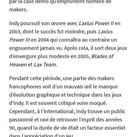
par la case démo qu’empruntent nombre de
makers.
Les makers
Jeux RPG Maker
Indy poursuit son œuvre avec
Laxius Power II
en
2003, dont le succès fut moindre, puis
Laxius
Jams et concours
Power III
en 2004 qui connaîtra au contraire un
A propos du wiki
engouement jamais vu. Après cela, il sort deux jeux
d’envergure plus modeste en 2005,
Blades of
Contribuer
Heaven
et
Lax Team
.
Informations légales
Pendant cette période, une partie des makers
Code source
francophones voit d’un mauvais œil le manque
d’évolution graphique et technique dans les jeux
d’Indy. Il est souvent critiqué voire moqué.
Cependant, à l’international, Indy trouve un public
passionné et ravi de retrouver l’esprit des années
90, quand la durée de vie était un facteur essentiel
dans l’appréciation d’un jeu.