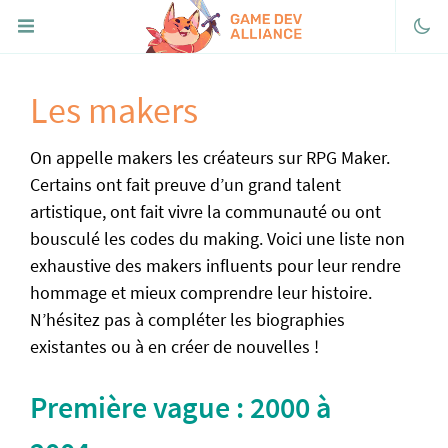
Les makers
Discord
Facebook
On appelle makers les créateurs sur RPG Maker.
Twitter
Certains ont fait preuve d’un grand talent
artistique, ont fait vivre la communauté ou ont
Youtube
bousculé les codes du making. Voici une liste non
itch.io
exhaustive des makers influents pour leur rendre
FaireDesJeux.fr
hommage et mieux comprendre leur histoire.
N’hésitez pas à compléter les biographies
« Portail de RPG Maker
existantes ou à en créer de nouvelles !
Découvrir
Première vague : 2000 à
Télécharger RPG Maker
Historique de la série