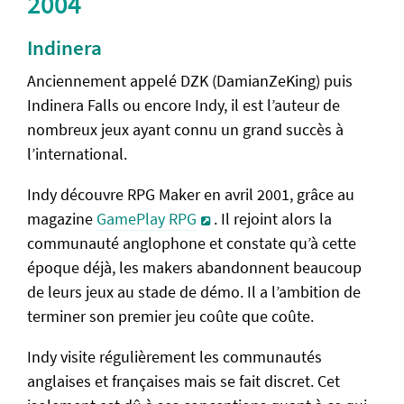
2004
Comparatif des versions
Indinera
RPG Maker Starter Pack
Anciennement appelé DZK (DamianZeKing) puis
Vue d'ensemble
Indinera Falls ou encore Indy, il est l’auteur de
nombreux jeux ayant connu un grand succès à
Le mapping
l’international.
Les évènements
Indy découvre RPG Maker en avril 2001, grâce au
Interrupteurs et variables
magazine
GamePlay RPG
. Il rejoint alors la
Documentation
communauté anglophone et constate qu’à cette
époque déjà, les makers abandonnent beaucoup
Questions fréquentes
de leurs jeux au stade de démo. Il a l’ambition de
Caractéristiques et formules
terminer son premier jeu coûte que coûte.
Format des ressources
Indy visite régulièrement les communautés
Exporter son jeu
anglaises et françaises mais se fait discret. Cet
Problèmes fréquents