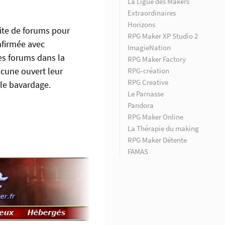
La Ligue des Makers
Extraordinaires
Horizons
ite de forums pour
RPG Maker XP Studio 2
nfirmée avec
ImagieNation
des forums dans la
RPG Maker Factory
cune ouvert leur
RPG-création
RPG Creative
le bavardage.
Le Parnasse
Pandora
RPG Maker Online
La Thérapie du making
RPG Maker Détente
FAMAS