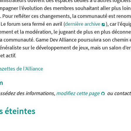
ministrateurs ouvrent des espaces dédiés à d’autres logicie
agner l’évolution des membres souhaitant aller plus loin
. Pour refléter ces changements, la communauté est reno
Le forum sera fermé en avril (
dernière archive
), car l’éq
ement et la modération, le jugeant de plus en plus déconne
e la communauté. Game Dev Alliance poursuivra son chemin 
éraliste sur le développement de jeux, mais un salon d’en
t actif.
azettes de l’Alliance
m
ossédez des informations,
modifiez cette page
ou contact
 éteintes