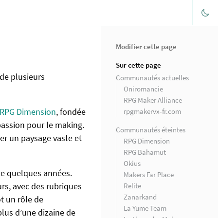
Modifier cette page
Sur cette page
de plusieurs
Communautés actuelles
Oniromancie
RPG Maker Alliance
RPG Dimension
, fondée
rpgmakervx-fr.com
passion pour le making.
Communautés éteintes
er un paysage vaste et
RPG Dimension
RPG Bahamut
Okius
de quelques années.
Makers Far Place
urs, avec des rubriques
Relite
Zanarkand
ôt un rôle de
La Yume Team
plus d’une dizaine de