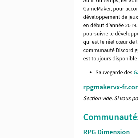
Au fil du temps, les ad
GameMaker, pour accomp
développement de jeux
en début d’année 2019. 
poursuivre le développ
qui est le réel cœur d
communauté Discord gén
est toujours disponible e
Sauvegarde des
G
rpgmakervx-fr.co
Section vide. Si vous p
Communautés
RPG Dimension