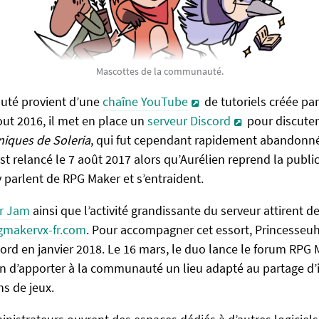
Mascottes de la communauté.
té provient d’une
chaîne YouTube
de tutoriels créée pa
out 2016, il met en place un
serveur Discord
pour discuter
niques de Soleria
, qui fut cependant rapidement abandonné
 est relancé le 7 août 2017 alors qu’Aurélien reprend la publi
y parlent de RPG Maker et s’entraident.
r Jam
ainsi que l’activité grandissante du serveur attirent 
gmakervx-fr.com
. Pour accompagner cet essort, Princesseuh
cord en janvier 2018. Le 16 mars, le duo lance le forum RPG 
fin d’apporter à la communauté un lieu adapté au partage d
s de jeux.