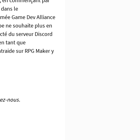
ls, en commençant par
 dans le
mmée Game Dev Alliance
uipe ne souhaite plus en
cté du serveur Discord
en tant que
traide sur RPG Maker y
ez-nous.