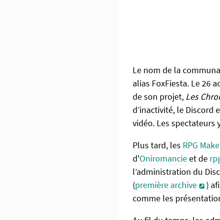
Le nom de la communau
alias FoxFiesta. Le 26 a
de son projet,
Les Chro
d’inactivité, le Discord
vidéo. Les spectateurs 
Plus tard, les
RPG Make
d'
Oniromancie
et de
rp
l’administration du Dis
(
première archive
) a
comme les présentation