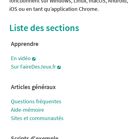
fonctionnent sur Windows, Linux, macOS, Android,
iOS ou en tant qu’application Chrome.
Scripts d'exemple
Premier jeu simple
Liste des sections
Les transitions
Musiques et sons
Apprendre
Les variables
En vidéo
Sur FaireDesJeux.fr
A propos du wiki
Contribuer
Articles généraux
Informations légales
Code source
Questions fréquentes
Aide-mémoire
Sites et communautés
Scripts d'exemple