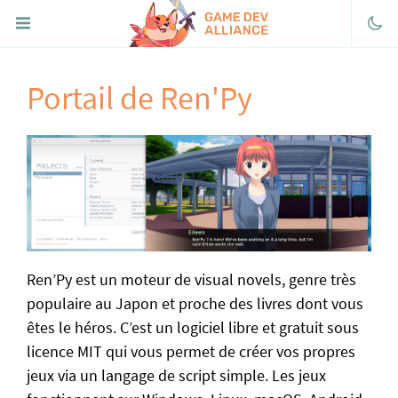
Portail de Ren'Py
Discord
Facebook
Twitter
Youtube
itch.io
FaireDesJeux.fr
Ren’Py est un moteur de visual novels, genre très
Articles généraux
populaire au Japon et proche des livres dont vous
Questions fréquentes
êtes le héros. C’est un logiciel libre et gratuit sous
licence MIT qui vous permet de créer vos propres
Aide-mémoire
jeux via un langage de script simple. Les jeux
Sites et communautés